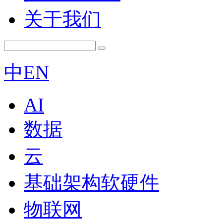
关于我们
中
EN
AI
数据
云
基础架构软硬件
物联网