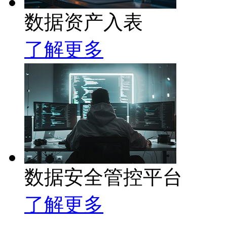
数据资产入表
了解更多
数据安全管控平台
了解更多