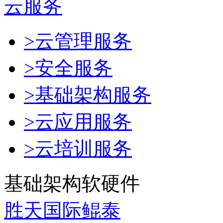
云服务
>云管理服务
>安全服务
>基础架构服务
>云应用服务
>云培训服务
基础架构软硬件
胜天国际鲲泰