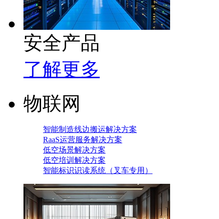
安全产品
了解更多
物联网
智能制造线边搬运解决方案
RaaS运营服务解决方案
低空场景解决方案
低空培训解决方案
智能标识识读系统（叉车专用）